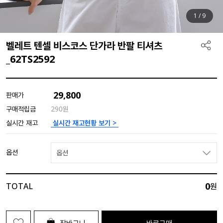
1
/
9
벨레트 텐셀 비스코스 단가라 반팔 티셔츠
_62TS2592
29,800
판매가
구매적립금
290원
실시간 재고현황 보기 >
실시간 재고
옵션
옵션
0
TOTAL
원