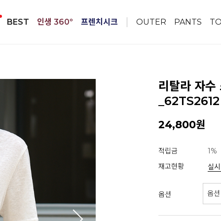
BEST
인생 360º
프렌치시크
OUTER
PANTS
T
리탈라 자수
_62TS2612
24,800원
적립금
1%
재고현황
실시
옵션