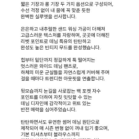
짧은 기장과 롱 기장 두 가지 옵션으로 구성되어,
수선 걱정 없이 내 몸에 꼭 맞춘 듯한
완벽한 실루엣을 선사합니다.
은은하고 내추럴한 샌드 워싱 가공이 더해져
고급스러운 텍스처를 자랑하며, 곳곳에 더해진
리벳 포인트로 데님 특유의 탄탄하고
완성도 높은 빈티지 무드를 완성했습니다.
힙부터 밑단까지 정갈하게 툭 떨어지는
멋스러운 와이드 데님 팬츠로,
하체의 미운 군살들을 자연스럽게 커버해 주며
걸을 때마다 트렌디한 아웃핏을 연출합니다.
뒷모습까지 눈길을 사로잡는 백 포켓 자수
포인트를 더하여 자칫 밋밋할 수 있는
데님 디자인에 감각적이고 위트 있는
반전 매력을 심어주었습니다.
탄탄하면서도 유연한 썸머 데님 원단으로
제작되어 매 시즌 변형 없이 꺼내 입기 좋으며,
기본 티셔츠부터 블라우스까지