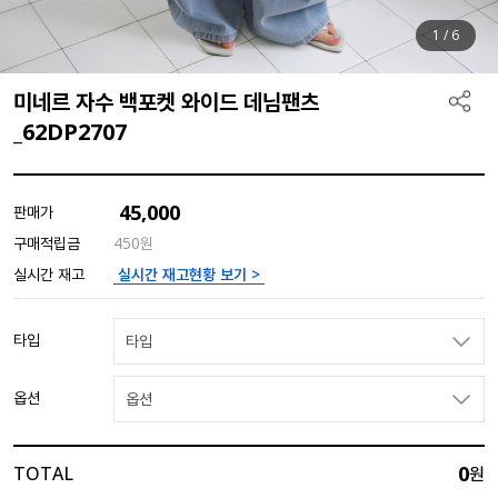
1
/
6
미네르 자수 백포켓 와이드 데님팬츠
_62DP2707
45,000
판매가
구매적립금
450원
실시간 재고현황 보기 >
실시간 재고
타입
타입
옵션
옵션
0
TOTAL
원