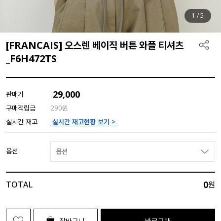
1
/
5
[FRANCAIS] 오스렌 베이직 버튼 와플 티셔츠
_F6H472TS
29,000
판매가
구매적립금
290원
실시간 재고현황 보기 >
실시간 재고
옵션
옵션
0
TOTAL
원