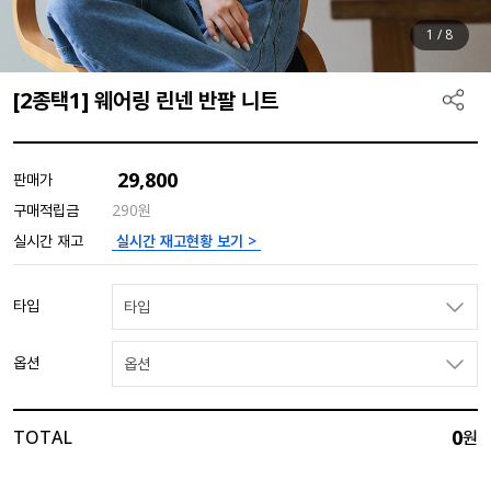
1
/
8
[2종택1] 웨어링 린넨 반팔 니트
29,800
판매가
구매적립금
290원
실시간 재고현황 보기 >
실시간 재고
타입
타입
옵션
옵션
0
TOTAL
원