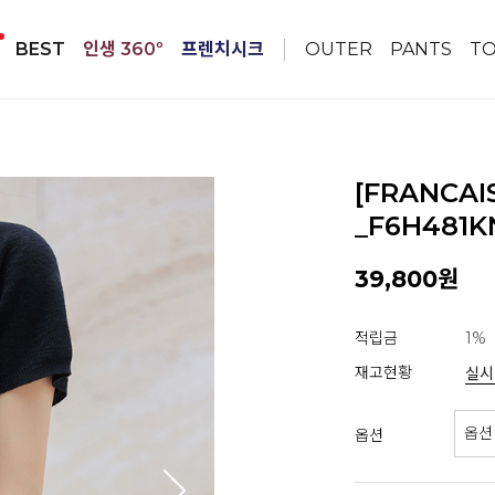
BEST
인생 360º
프렌치시크
OUTER
PANTS
T
[FRANCA
_F6H481K
39,800원
적립금
1%
재고현황
실시
옵션