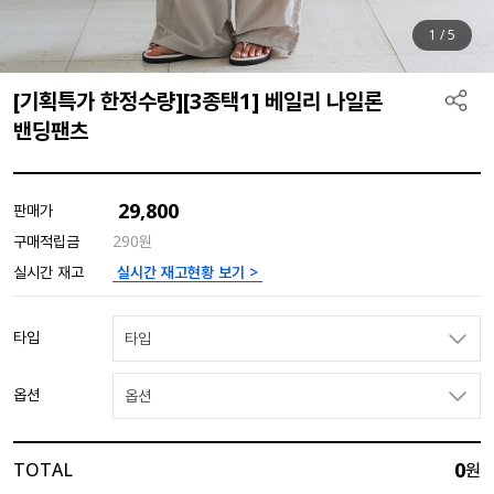
1
/
5
[기획특가 한정수량][3종택1] 베일리 나일론
밴딩팬츠
29,800
판매가
구매적립금
290원
실시간 재고현황 보기 >
실시간 재고
타입
타입
옵션
옵션
0
TOTAL
원