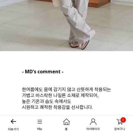
- MD's comment -
한여름에도 몸에 감기지 않고 산뜻하게 착용되는
가볍고 바스락한 나일론 소재로 제작되어,
높은 기온과 습도 속에서도
시원하고 쾌적한 착용감을 선사합니다.
허리 라인을 안정감 있게 잡아주는
0
전체 밴딩팬츠 디자인으로 압박감 없이
메뉴
홈
마이페이지
장바구니
뒤로가기
편안한 피팅감을 주며,