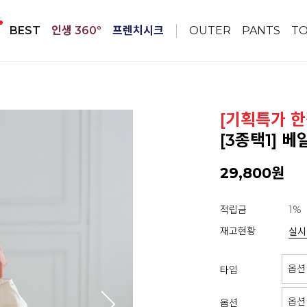
BEST
인생 360º
프렌치시크
OUTER
PANTS
T
[기획특가 한
[3종택1] 
29,800원
적립금
1%
재고현황
실시
타입
옵션