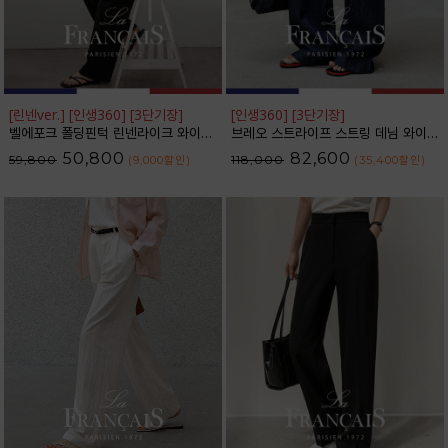
[린넨ver.] [인생360] [3단기장]
[인생360] [3단기장]
벨에포크 폴딩핀턱 린넨라이크 와이드 슬랙스_F6H470SL
브레오 스트라이프 스트링 데님 와이드 팬츠_F6H475DP
50,800
82,600
59,800
118,000
(9,000
할인
)
(35,400
할인
)