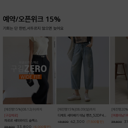
예약/오픈위크 15%
기회는 단 한번,서두르지 않으면 늦어요
[재진행15%]08.12(수)까지
[재진행15%]08.09(일)까지
[재진행20%
[구김제로]
디케트 세미배기 데님 팬츠_52DP438
[여름데님1위
챠르르 세미와이드 슬랙스
42,300
3
(7,500
할인
)
49,800
39,800
33,800
(6,000
할인
)
39,800