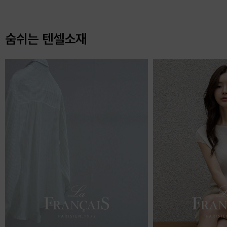
숨쉬는 텐셀소재