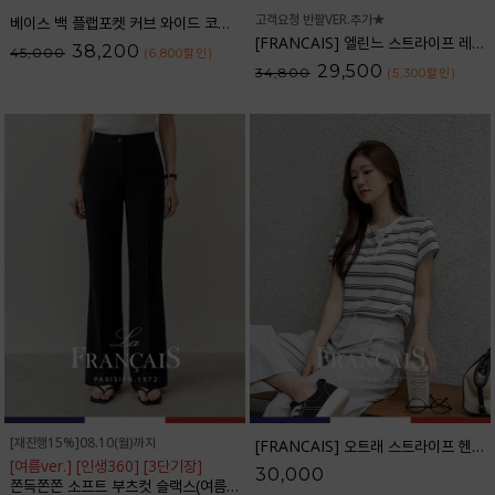
고객요청 반팔VER.추가★
베이스 백 플랩포켓 커브 와이드 코튼팬츠_61PT2527
[FRANCAIS] 엘린느 스트라이프 레이온 셔츠_F6S261SH
38,200
45,000
(6,800
할인
)
29,500
34,800
(5,300
할인
)
[재진행15%]08.10(월)까지
[FRANCAIS] 오트래 스트라이프 헨리넥 반팔티셔츠_F6H528TS
[여름ver.] [인생360] [3단기장]
30,000
쫀득쫀쫀 소프트 부츠컷 슬랙스(여름VER.)_F6H403SL