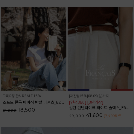
고객요청 한시적SALE 15%
[재진행15%]08.09(일)까지
소프트 쫀득 베이직 반팔 티셔츠_62TS2066
[인생360] [3단기장]
컬틴 린넨라이크 와이드 슬랙스_F6S349SL
18,500
21,800
41,600
49,000
(7,400
할인
)