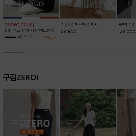
[인생360] [3단기장]
린넨 라이크 스트라이프 셔츠
세로엔 린넨 
린넨라이크 내추럴 세미와이드 슬랙스_F6S164SL
29,800
128,000
47,800
(12,000
할인
)
59,800
구김ZERO!