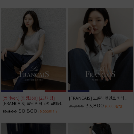
[썸머ver.] [인생360] [2단기장]
[FRANCAIS] 노벨리 팬던트 카라 니트 가디건_F6S254CA
[FRANCAIS] 폴딩 핀턱 라이크데님 와이드 팬츠(여름VER.)_F6H444PT
33,800
39,800
(6,000
할인
)
50,800
59,800
(9,000
할인
)