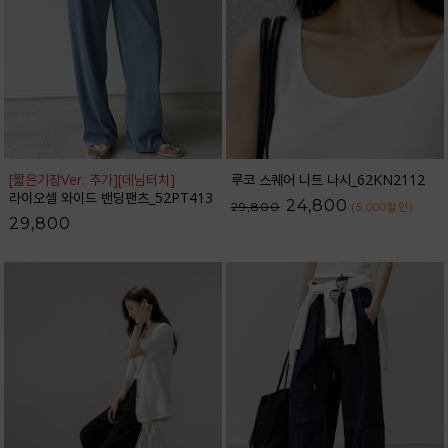
[짧은기장Ver. 추가]
[데님터치]
루코 스퀘어 니트 나시_62KN2112
라이오셀 와이드 밴딩팬츠_52PT413
24,800
29,800
(5,000
할인
)
29,800