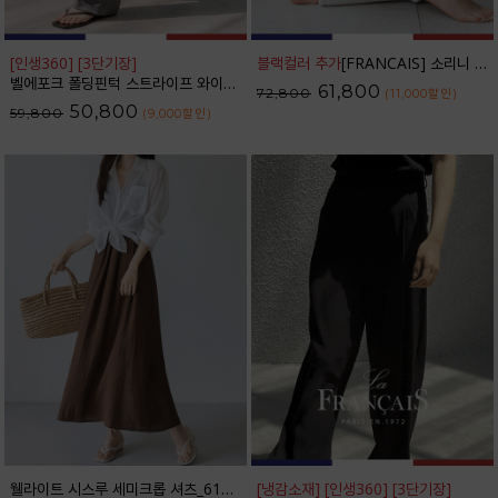
[인생360] [3단기장]
블랙컬러 추가
[FRANCAIS] 소리니 스티치 커브드 데님 팬츠_62DP2585
벨에포크 폴딩핀턱 스트라이프 와이드 슬랙스_F6S238SL
61,800
72,800
(11,000
할인
)
50,800
59,800
(9,000
할인
)
웰라이트 시스루 세미크롭 셔츠_61SH2490
[냉감소재] [인생360] [3단기장]