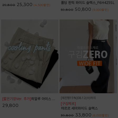
폴딩 핀턱 와이드 슬랙스_F6H425SL
25,300
29,800
(4,500
할인
)
50,800
59,800
(9,000
할인
)
[재진행15%]08.12(수)까지
[짧은기장Ver. 추가]
히알루 아이스 밴딩 와이드 팬츠_42PT1784
[구김제로]
29,800
챠르르 세미와이드 슬랙스
33,800
39,800
(6,000
할인
)