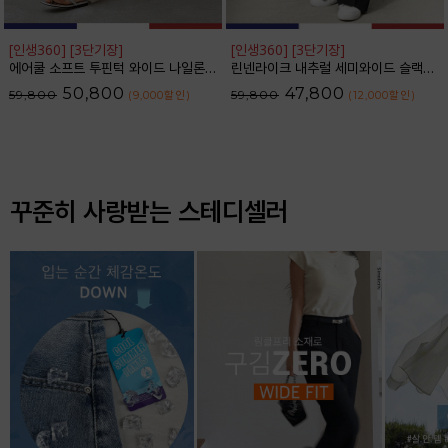
[인생360] [3단기장]
[인생360] [3단기장]
에어쿨 소프트 투핀턱 와이드 나일론 슬랙스_F6S350SL
린넨라이크 내추럴 세미와이드 슬랙스_F6S164SL
50,800
47,800
59,800
59,800
(9,000
할인
)
(12,000
할인
)
꾸준히 사랑받는 스테디셀러