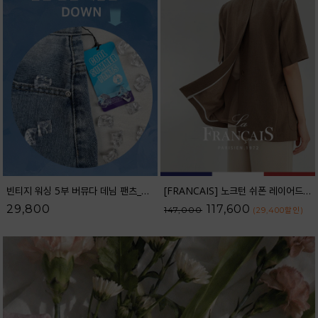
빈티지 워싱 5부 버뮤다 데님 팬츠_52DP598
[FRANCAIS] 노크턴 쉬폰 레이어드 린넨 자켓_F6S391JK
29,800
117,600
147,000
(29,400
할인
)