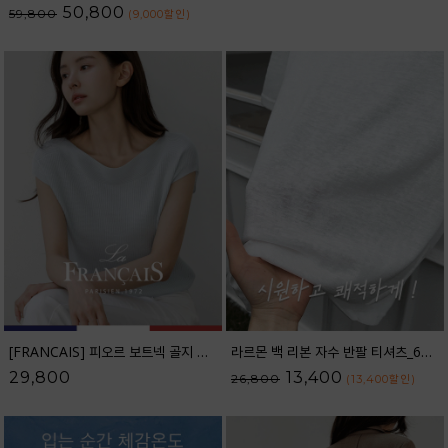
50,800
59,800
(9,000
할인
)
[FRANCAIS] 피오르 보트넥 골지 캡소매 니트_F6H433KN
라르몬 백 리본 자수 반팔 티셔츠_62TS2605
29,800
13,400
26,800
(13,400
할인
)