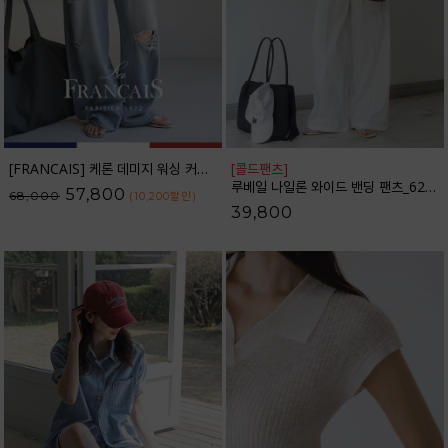
[FRANCAIS] 케론 데미지 워싱 커브라인 와이드 데님팬츠_F6H479DP
[콜드팬츠]
루베일 나일론 와이드 밴딩 팬츠_62PT2616
57,800
68,000
(10,200
할인
)
39,800