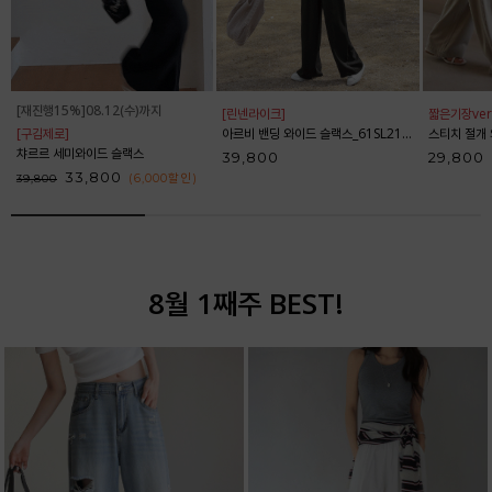
[재진행15%]08.12(수)까지
[린넨라이크]
짧은기장ver
[구김제로]
아르비 밴딩 와이드 슬랙스_61SL2153
스티치 절개 와
챠르르 세미와이드 슬랙스
39,800
29,800
33,800
(6,000
할인
)
39,800
8월 1째주 BEST!