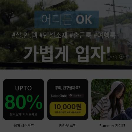
BEST ITEM
실시간 베스트 아이템
6
/
9
썸머 시즌오프
카카오 플친
Summer 가디건