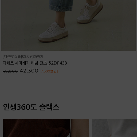
[재진행15%]08.09(일)까지
디케트 세미배기 데님 팬츠_52DP438
42,300
49,800
(7,500
할인
)
인생360도 슬랙스