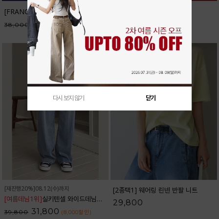
[FRANCAIS] 테너리프 반팔 니트_F6H298KN
32,300
38,000
(5,700
할인
)
다시 보지 않기
닫기
[재진행20%]08.12(수)까지
[2종택1] 웨어링 린넨 반팔 니트
[여름데님1위]
실키텐셀 와이드데님팬츠_32DP1832
29,800
31,800
39,800
(8,000
할인
)