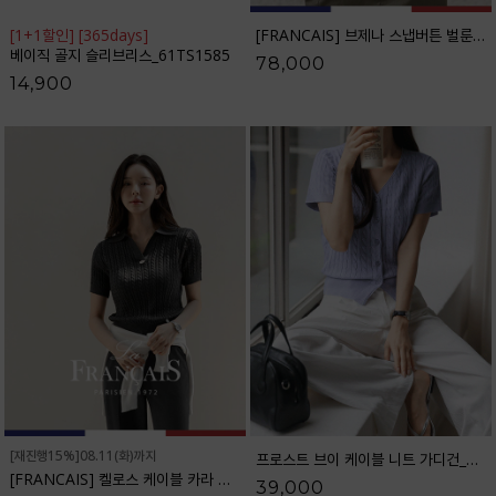
[1+1할인] [365days]
[FRANCAIS] 브제나 스냅버튼 벌룬 와이드 팬츠_F6H516PT
베이직 골지 슬리브리스_61TS1585
78,000
14,900
[재진행15%]08.11(화)까지
프로스트 브이 케이블 니트 가디건_61CA1478
[FRANCAIS] 켈로스 케이블 카라 니트_F6S256KN
39,000