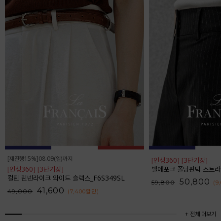
[재진행15%]08.09(일)까지
[인생360] [3단기장]
[인생360] [3단기장]
벨에포크 폴딩핀턱 스트라이프 와
컬틴 린넨라이크 와이드 슬랙스_F6S349SL
50,800
59,800
(9
41,600
49,000
(7,400
할인
)
+ 전체 더보기