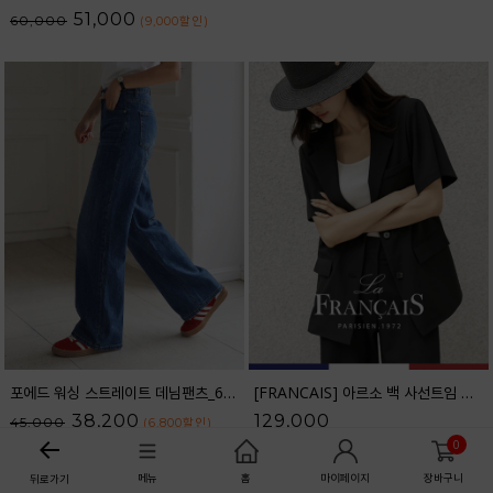
51,000
60,000
(9,000
할인
)
포에드 워싱 스트레이트 데님팬츠_61DP1708
[FRANCAIS] 아르소 백 사선트임 반팔 자켓_F6H467JK
38,200
129,000
45,000
(6,800
할인
)
0
메뉴
홈
마이페이지
장바구니
뒤로가기