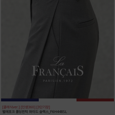
[클래식ver.] [인생360] [3단기장]
벨에포크 폴딩핀턱 와이드 슬랙스_F6H448SL