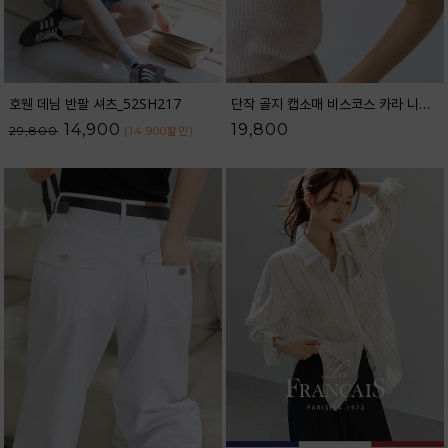
호웬 데님 반팔 셔츠_52SH217
단작 골지 캡소매 비스코스 카라 니트_62KN2562
14,900
19,800
29,800
(14,900
할인
)