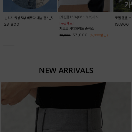
[재진행15%]08.12(수)까지
빈티지 워싱 5부 버뮤다 데님 팬츠_52DP598
[구김제로]
29,800
19,800
챠르르 세미와이드 슬랙스
33,800
(6,000
할인
)
39,800
NEW ARRIVALS