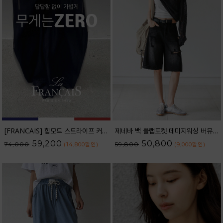
[FRANCAIS] 힙모드 스트라이프 커브라인 와이드 데님팬츠_62DP2584
제네바 백 플랩포켓 데미지워싱 버뮤다 데님 팬츠_62PT2564
59,200
50,800
74,000
59,800
(14,800
할인
)
(9,000
할인
)