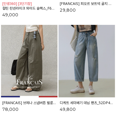
[인생360] [3단기장]
[FRANCAIS] 피오르 보트넥 골지 캡소매 니트_F6H433KN
컬틴 린넨라이크 와이드 슬랙스_F6S349SL
29,800
49,000
[FRANCAIS] 브제나 스냅버튼 벌룬 와이드 팬츠_F6H516PT
디케트 세미배기 데님 팬츠_52DP438
78,000
49,800