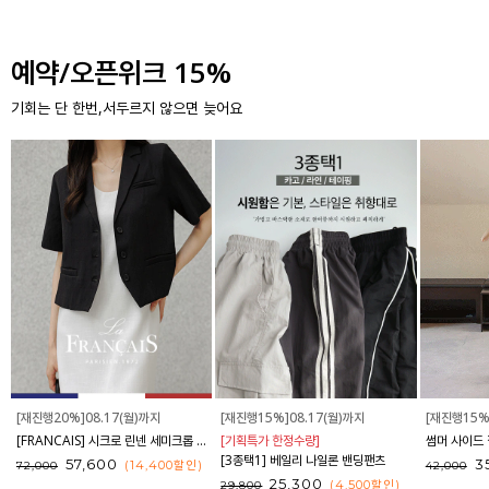
예약/오픈위크 15%
기회는 단 한번,서두르지 않으면 늦어요
[재진행20%]08.17(월)까지
[재진행15%]08.17(월)까지
[재진행15%
[FRANCAIS] 시크로 린넨 세미크롭 반팔 자켓_F6H438JK
[기획특가 한정수량]
[3종택1] 베일리 나일론 밴딩팬츠
57,600
3
(14,400
할인
)
72,000
42,000
25,300
(4,500
할인
)
29,800