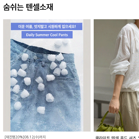
숨쉬는 텐셀소재
[재진행20%]08.12(수)까지
쿨라이트 텐셀 후드 셔츠_5