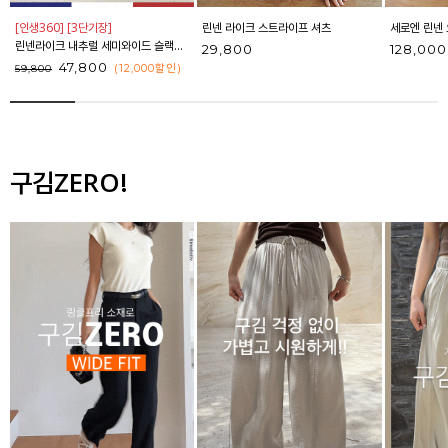
[인생360] [3단기장]
린넨 라이크 스트라이프 셔츠
세로엔 린넨 
린넨라이크 내추럴 세미와이드 슬랙스_F6S164SL
29,800
128,000
47,800
(12,000
할인
)
59,800
구김ZERO!