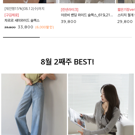
[재진행15%]08.12(수)까지
[린넨라이크]
짧은기장ver
[구김제로]
아르비 밴딩 와이드 슬랙스_61SL2153
스티치 절개 와
챠르르 세미와이드 슬랙스
39,800
29,800
33,800
(6,000
할인
)
39,800
8월 2째주 BEST!