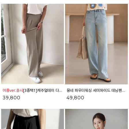
여름ver.출시
[3종택1]캐주얼데이 다이어트밴딩 슬랙스_41SL1766
몽네 파우더워싱 세미와이드 데님팬츠_41DP1824
39,800
49,800