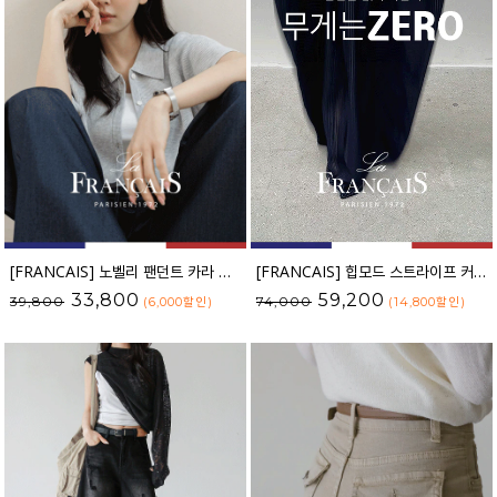
[FRANCAIS] 노벨리 팬던트 카라 니트 가디건_F6S254CA
[FRANCAIS] 힙모드 스트라이프 커브라인 와이드 데님팬츠_62DP2584
33,800
59,200
39,800
74,000
(6,000
할인
)
(14,800
할인
)