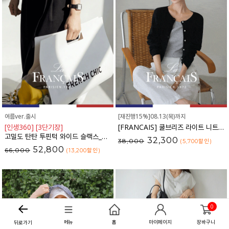
여름ver.출시
[재진행15%]08.13(목)까지
[인생360] [3단기장]
[FRANCAIS] 쿨브리즈 라이트 니트 가디건_F6S216CA
고밀도 탄탄 투핀턱 와이드 슬랙스_F6S169SL
32,300
38,000
(5,700
할인
)
52,800
66,000
(13,200
할인
)
0
메뉴
홈
마이페이지
장바구니
뒤로가기