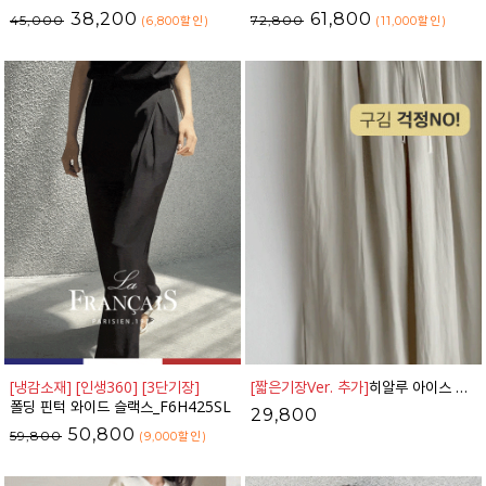
38,200
61,800
45,000
72,800
(6,800
할인
)
(11,000
할인
)
[냉감소재] [인생360] [3단기장]
[짧은기장Ver. 추가]
히알루 아이스 밴딩 와이드 팬츠_42PT1784
폴딩 핀턱 와이드 슬랙스_F6H425SL
29,800
50,800
59,800
(9,000
할인
)