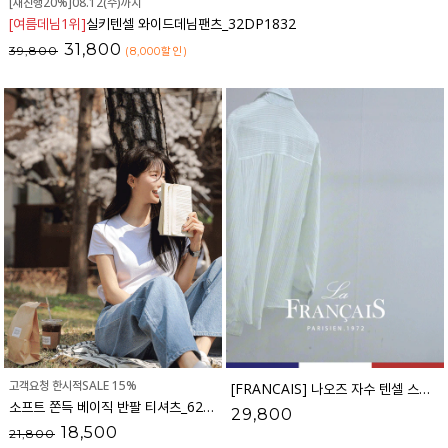
[재진행20%]08.12(수)까지
[여름데님1위]
실키텐셀 와이드데님팬츠_32DP1832
31,800
39,800
(8,000
할인
)
고객요청 한시적SALE 15%
[FRANCAIS] 나오즈 자수 텐셀 스트라이프 셔츠_F6S278SH
소프트 쫀득 베이직 반팔 티셔츠_62TS2066
29,800
18,500
21,800