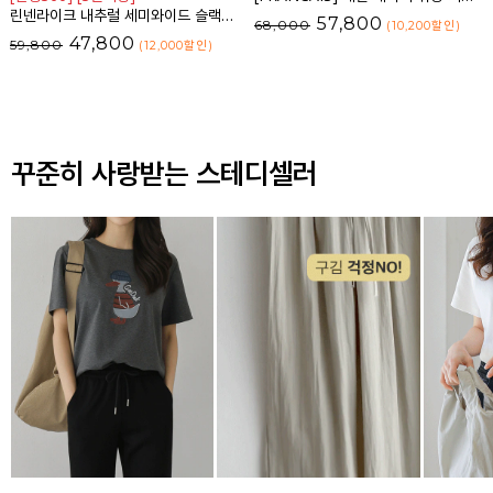
린넨라이크 내추럴 세미와이드 슬랙스_F6S164SL
57,800
68,000
(10,200
할인
)
47,800
59,800
(12,000
할인
)
꾸준히 사랑받는 스테디셀러