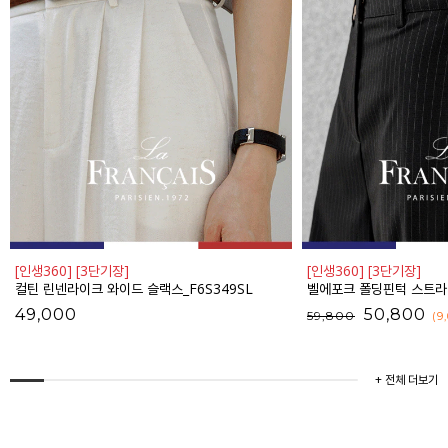
[인생360] [3단기장]
[인생360] [3단기장]
컬틴 린넨라이크 와이드 슬랙스_F6S349SL
벨에포크 폴딩핀턱 스트라이프 와
49,000
50,800
59,800
(9
+ 전체 더보기