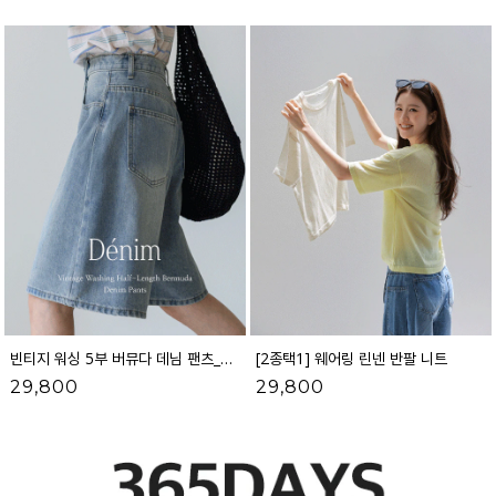
빈티지 워싱 5부 버뮤다 데님 팬츠_52DP598
[2종택1] 웨어링 린넨 반팔 니트
29,800
29,800