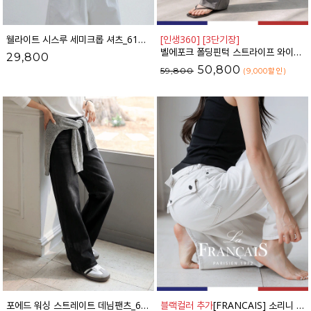
웰라이트 시스루 세미크롭 셔츠_61SH2490
[인생360] [3단기장]
벨에포크 폴딩핀턱 스트라이프 와이드 슬랙스_F6S238SL
29,800
50,800
59,800
(9,000
할인
)
포에드 워싱 스트레이트 데님팬츠_61DP1708
블랙컬러 추가
[FRANCAIS] 소리니 스티치 커브드 데님 팬츠_62DP2585