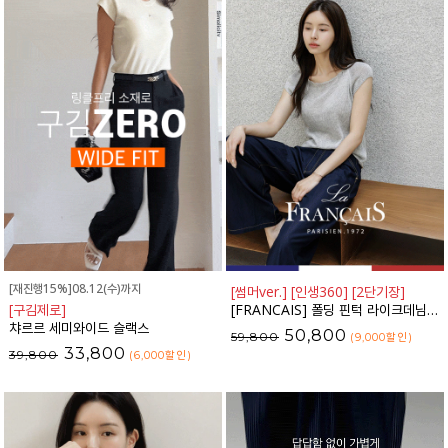
[재진행15%]08.12(수)까지
[썸머ver.] [인생360] [2단기장]
[구김제로]
[FRANCAIS] 폴딩 핀턱 라이크데님 와이드 팬츠(여름VER.)_F6H444PT
챠르르 세미와이드 슬랙스
50,800
59,800
(9,000
할인
)
33,800
39,800
(6,000
할인
)