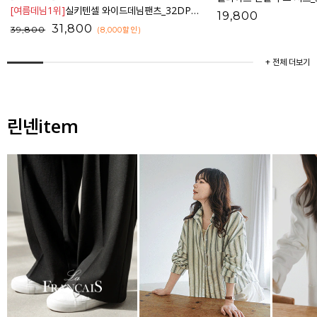
[여름데님1위]
실키텐셀 와이드데님팬츠_32DP1832
19,800
31,800
39,800
(8,000
할인
)
+ 전체 더보기
린넨item