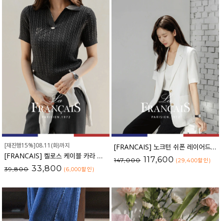
[재진행15%]08.11(화)까지
[FRANCAIS] 노크턴 쉬폰 레이어드 린넨 자켓_F6S391JK
[FRANCAIS] 켈로스 케이블 카라 니트_F6S256KN
117,600
147,000
(29,400
할인
)
33,800
39,800
(6,000
할인
)