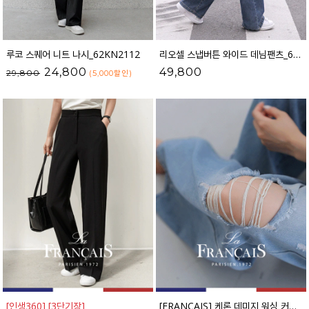
루코 스퀘어 니트 나시_62KN2112
리오셀 스냅버튼 와이드 데님팬츠_62DP2553
24,800
49,800
29,800
(5,000
할인
)
[인생360] [3단기장]
[FRANCAIS] 케론 데미지 워싱 커브라인 와이드 데님팬츠_F6H479DP