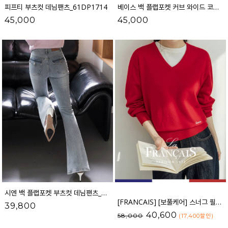
피프티 부츠컷 데님팬츠_61DP1714
베이스 백 플랩포켓 커브 와이드 코튼팬츠_61PT2527
45,000
45,000
시엔 백 플랩포켓 부츠컷 데님팬츠_53DP865
[FRANCAIS] [보풀케어] 스너그 필링케어 비스코스 브이넥 니트_F6S197KN
39,800
40,600
58,000
(17,400
할인
)