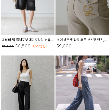
제네바 백 플랩포켓 데미지워싱 버뮤다 데님 팬츠_62PT2564
소에 백포켓 워싱 코튼 부츠컷 팬츠_61CP1576
50,800
59,000
59,800
(9,000
할인
)