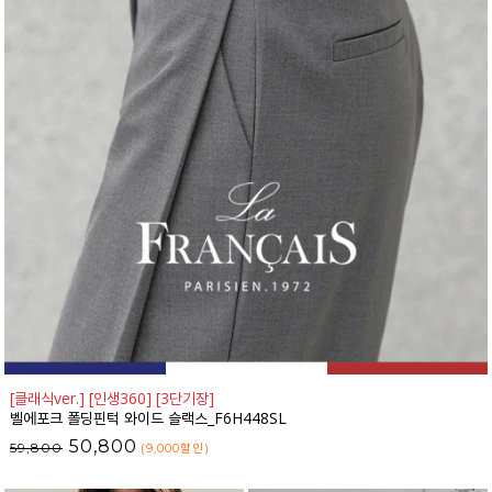
[클래식ver.] [인생360] [3단기장]
벨에포크 폴딩핀턱 와이드 슬랙스_F6H448SL
50,800
59,800
(9,000
할인
)