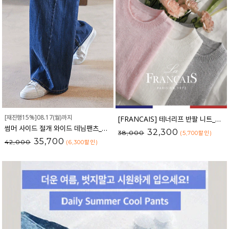
[재진행15%]08.17(월)까지
[FRANCAIS] 테너리프 반팔 니트_F6H298KN
썸머 사이드 절개 와이드 데님팬츠_61DP2497
32,300
38,000
(5,700
할인
)
35,700
42,000
(6,300
할인
)