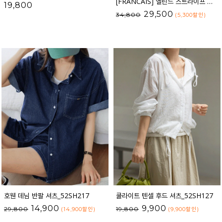
[FRANCAIS] 엘린느 스트라이프 레이온 셔츠_F6S261SH
19,800
29,500
34,800
(5,300
할인
)
호웬 데님 반팔 셔츠_52SH217
쿨라이트 텐셀 후드 셔츠_52SH127
14,900
9,900
29,800
19,800
(14,900
할인
)
(9,900
할인
)