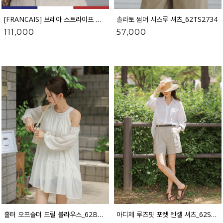
[FRANCAIS] 브레아 스트라이프 린넨 셔츠_F6H489TS
솔라토 썸머 시스루 셔츠_62TS2734
111,000
57,000
홀터 오프숄더 프릴 블라우스_62BL2716
아디제 루즈핏 포켓 텐셀 셔츠_62SH2577