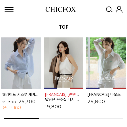
TOP
웰라이트 시스루 세미크롭 셔츠_61SH2490
[FRANCAIS] [린넨라이크]
[FRANCAIS] 나오즈 자수 텐셀 스트라이프 셔츠_F6S278SH
달링턴 끈조절 나시 블라우스_62BL2106
25,300
29,800
29,800
19,800
(4,500
할인
)