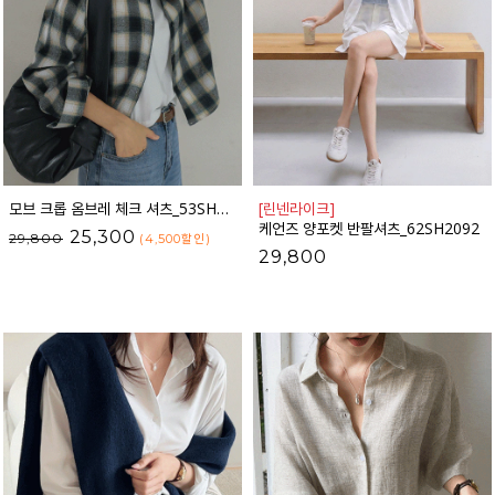
모브 크롭 옴브레 체크 셔츠_53SH797
[린넨라이크]
케언즈 양포켓 반팔셔츠_62SH2092
25,300
29,800
(4,500
할인
)
29,800