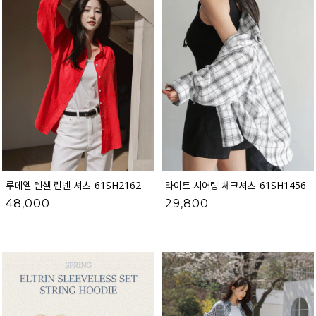
루메엘 텐셀 린넨 셔츠_61SH2162
라이트 시어링 체크셔츠_61SH1456
48,000
29,800