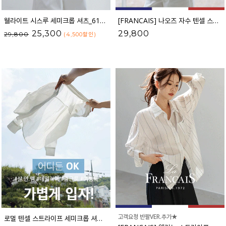
웰라이트 시스루 세미크롭 셔츠_61SH2490
[FRANCAIS] 나오즈 자수 텐셀 스트라이프 셔츠_F6S278SH
25,300
29,800
29,800
(4,500
할인
)
고객요청 반팔VER.추가★
로멀 텐셀 스트라이프 세미크롭 셔츠_52SH406