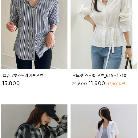
벨쥬 7부스트라이프셔츠
오드넛 스트랩 셔츠_61SH1710
15,800
11,900
29,800
(17,900
할인
)