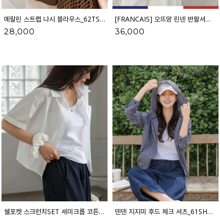
메랄린 스트랩 나시 블라우스_62TS2610
[FRANCAIS] 오뜨망 린넨 반팔셔츠 _F6H416TS
28,000
36,000
쉘포켓 스크런치SET 세미크롭 코튼 셔츠(반팔VER.)_62SH2179
덴덴 지지미 후드 체크 셔츠_61SH2105