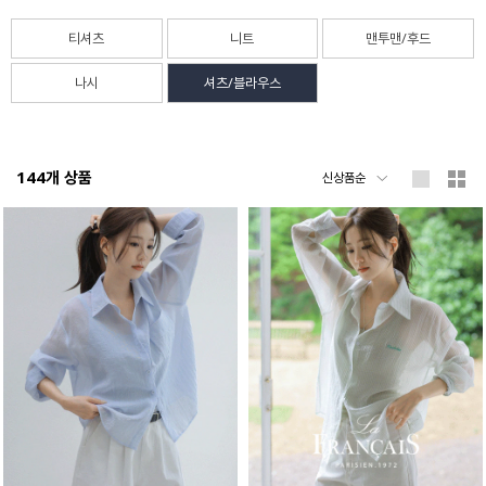
티셔츠
니트
맨투맨/후드
나시
셔츠/블라우스
144
개 상품