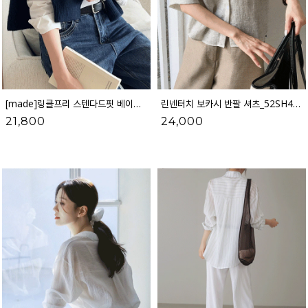
[made]링클프리 스텐다드핏 베이직셔츠_52SH1937
린넨터치 보카시 반팔 셔츠_52SH417
21,800
24,000