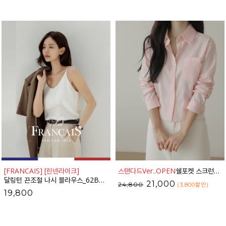
[FRANCAIS] [린넨라이크]
스탠다드Ver..OPEN
쉘포켓 스크런치SET 세미크롭 코튼 셔츠_53SH799
달링턴 끈조절 나시 블라우스_62BL2106
21,000
24,800
(3,800
할인
)
19,800