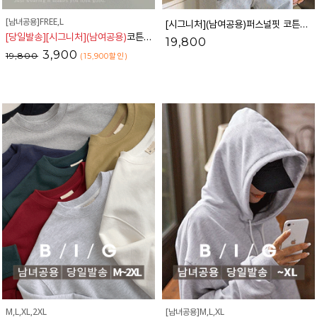
[남녀공용]FREE,L
[시그니처](남여공용)퍼스널핏 코튼무지맨투맨
[당일발송][시그니처](남여공용)
코튼브리즈 무지반팔티셔츠_12TS1952
19,800
3,900
19,800
(15,900
할인
)
M,L,XL,2XL
[남녀공용]M,L,XL