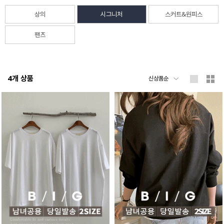
상의
시그니처
스커트&원피스
팬츠
4
개 상품