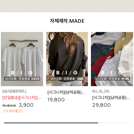
자체제작.MADE
[남녀공용]FREE,L
M,L,XL,2XL
[시그니처](남여공용)퍼스널핏 코튼무지맨투맨
[당일발송][시그니처](남여공용)
코튼브리즈 무지반팔티셔츠_12TS1952
[시그니처](남여공용)4S클래식 무지오버핏맨투맨
19,800
3,900
29,800
19,800
(15,900
할인
)