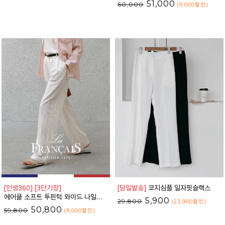
51,000
60,000
(9,000
할인
)
[인생360] [3단기장]
[당일발송]
코지심플 일자핏슬랙스
에어쿨 소프트 투핀턱 와이드 나일론 슬랙스_F6S350SL
5,900
29,800
(23,900
할인
)
50,800
59,800
(9,000
할인
)