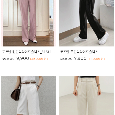
포트넘 원핀턱와이드슬랙스_31SL1950
로즈틴 투핀턱와이드슬랙스
9,900
7,900
49,800
39,800
(39,900
할인
)
(31,900
할인
)