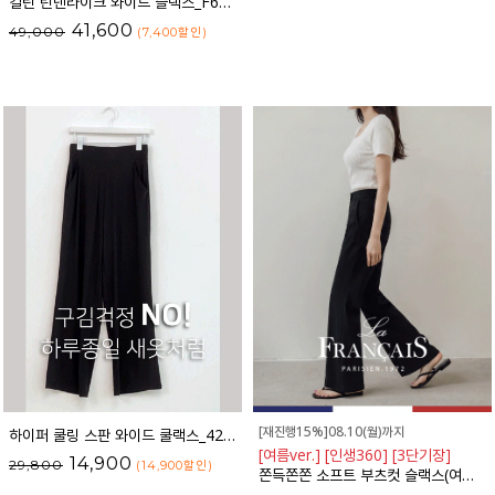
컬틴 린넨라이크 와이드 슬랙스_F6S349SL
41,600
49,000
(7,400
할인
)
[재진행15%]08.10(월)까지
하이퍼 쿨링 스판 와이드 쿨랙스_42SL561
[여름ver.] [인생360] [3단기장]
14,900
29,800
(14,900
할인
)
쫀득쫀쫀 소프트 부츠컷 슬랙스(여름VER.)_F6H403SL