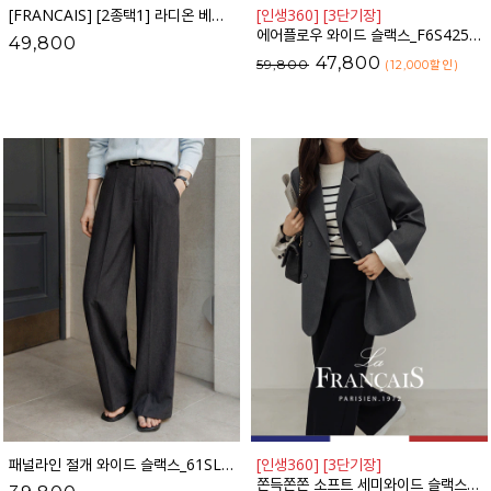
[FRANCAIS] [2종택1] 라디온 베이직 슬랙스
[인생360] [3단기장]
에어플로우 와이드 슬랙스_F6S425SL
49,800
47,800
59,800
(12,000
할인
)
패널라인 절개 와이드 슬랙스_61SL1528
[인생360] [3단기장]
쫀득쫀쫀 소프트 세미와이드 슬랙스_F6S161SL