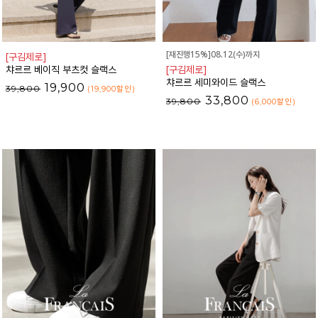
[재진행15%]08.12(수)까지
[구김제로]
챠르르 베이직 부츠컷 슬랙스
[구김제로]
챠르르 세미와이드 슬랙스
19,900
39,800
(19,900
할인
)
33,800
39,800
(6,000
할인
)