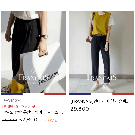
여름ver.출시
[FRANCAIS]엔나 세미 일자 슬랙스_F5F98SL
[인생360] [3단기장]
29,800
고밀도 탄탄 투핀턱 와이드 슬랙스_F6S169SL
52,800
66,000
(13,200
할인
)