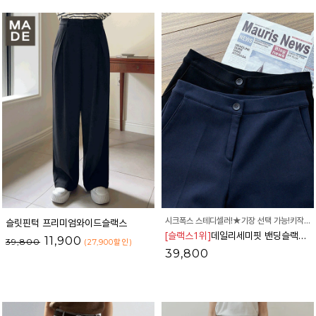
시크폭스 스테디셀러!★기장 선택 가능!키작녀★
슬릿핀턱 프리미엄와이드슬랙스
[슬랙스1위]
데일리세미핏 밴딩슬랙스_03SL1781
11,900
39,800
(27,900
할인
)
39,800