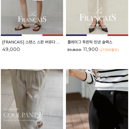
[FRANCAIS] 스탠스 스판 버뮤다 슬랙스_F6H438PT
플레이그 투핀턱 린넨 슬랙스
49,000
11,900
39,800
(27,900
할인
)