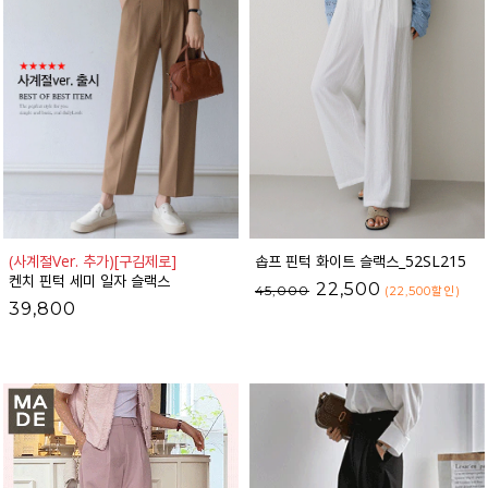
(사계절Ver. 추가)
[구김제로]
솝프 핀턱 화이트 슬랙스_52SL215
켄치 핀턱 세미 일자 슬랙스
22,500
45,000
(22,500
할인
)
39,800