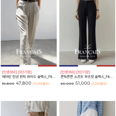
[인생360] [3단기장]
[인생360] [3단기장]
에어린 린넨 핀턱 와이드 슬랙스_F6S426SL
쫀득쫀쫀 소프트 부츠컷 슬랙스_F6S160SL
47,800
51,000
59,800
60,000
(12,000
할인
)
(9,000
할인
)