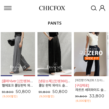
PANTS
[재진행15%]08.12(수)까지
[클래식ver.] [인생360] [3단기장]
[냉감소재] [인생360] [3단기장]
벨에포크 폴딩핀턱 와이드 슬랙스_F6H448SL
폴딩 핀턱 와이드 슬랙스_F6H425SL
[구김제로]
챠르르 세미와이드 슬랙스
50,800
50,800
59,800
59,800
33,800
39,800
(9,000
할인
)
(9,000
할인
)
(6,000
할인
)