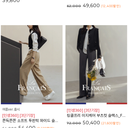
39,800
49,600
62,000
(12,400
할인
)
여름ver.출시
[인생360] [3단기장]
[인생360] [3단기장]
링클프리 이지케어 부츠컷 슬랙스_F6S165SL
쫀득쫀쫀 소프트 투핀턱 와이드 슬랙스_F6S162SL
50,400
72,000
(21,600
할인
)
54,400