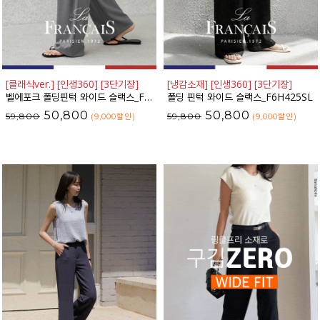
[클래식ver.] [인생360] [3단기장]
[냉감소재] [인생360] [3단기장]
벨에포크 폴딩핀턱 와이드 슬랙스_F6H448SL
폴딩 핀턱 와이드 슬랙스_F6H425SL
50,800
50,800
59,800
59,800
(9,000
할인
)
(9,000
할인
)