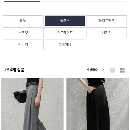
데님
슬랙스
와이드팬츠
부츠컷
스트레이트
배기진
반바지
트레이닝
156
개 상품