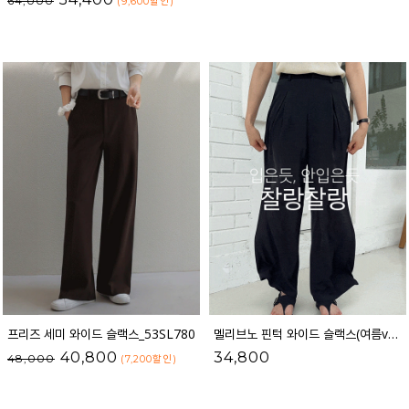
64,000
(9,600
할인
)
프리즈 세미 와이드 슬랙스_53SL780
멜리브노 핀턱 와이드 슬랙스(여름ver.)_52SL213
40,800
34,800
48,000
(7,200
할인
)