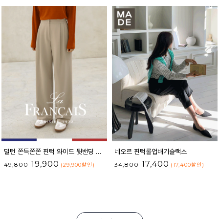
밀턴 쫀득쫀쫀 핀턱 와이드 뒷밴딩 슬랙스
네오르 핀턱롤업배기슬랙스
19,900
17,400
49,800
34,800
(29,900
할인
)
(17,400
할인
)