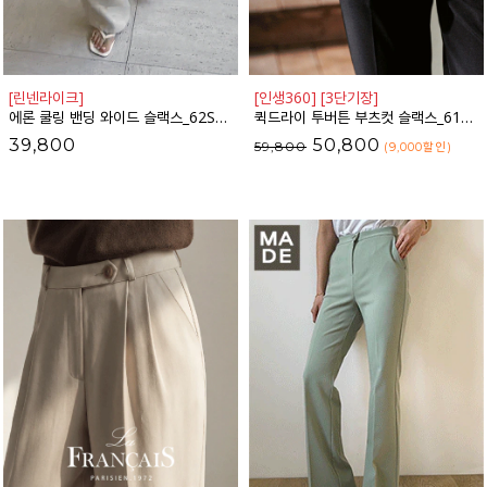
[린넨라이크]
[인생360] [3단기장]
에론 쿨링 밴딩 와이드 슬랙스_62SL2156
퀵드라이 투버튼 부츠컷 슬랙스_61SL1728
39,800
50,800
59,800
(9,000
할인
)