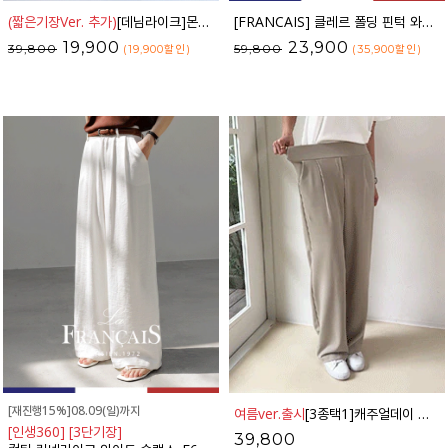
(짧은기장Ver. 추가)
[데님라이크]몬텐 벨트 세트 와이드 슬랙스_52PT248
[FRANCAIS] 클레르 폴딩 핀턱 와이드 슬랙스_F6S221SL
19,900
23,900
39,800
59,800
(19,900
할인
)
(35,900
할인
)
[재진행15%]08.09(일)까지
여름ver.출시
[3종택1]캐주얼데이 다이어트밴딩 슬랙스_41SL1766
[인생360] [3단기장]
39,800