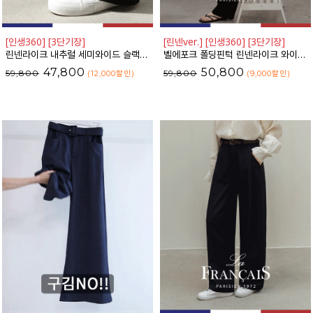
[인생360] [3단기장]
[린넨ver.] [인생360] [3단기장]
린넨라이크 내추럴 세미와이드 슬랙스_F6S164SL
벨에포크 폴딩핀턱 린넨라이크 와이드 슬랙스_F6H470SL
47,800
50,800
59,800
59,800
(12,000
할인
)
(9,000
할인
)