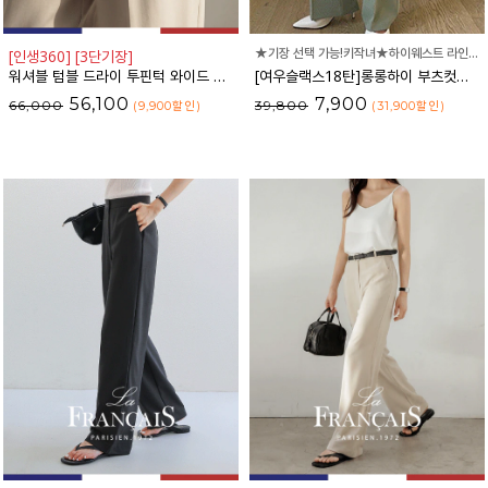
★기장 선택 가능!키작녀★하이웨스트 라인으로 허리라인을 슬림하게
[인생360] [3단기장]
워셔블 텀블 드라이 투핀턱 와이드 슬랙스_F6S171SL
[여우슬랙스18탄]롱롱하이 부츠컷슬랙스
56,100
7,900
66,000
39,800
(9,900
할인
)
(31,900
할인
)